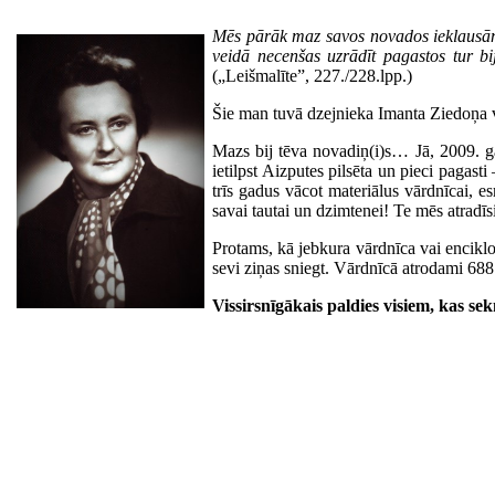
Mēs pārāk maz savos novados ieklausāmi
veidā necenšas uzrādīt pagastos tur bi
(„Leišmalīte”, 227./228.lpp.)
Šie man tuvā dzejnieka Imanta Ziedoņa v
Mazs bij tēva novadiņ(i)s… Jā, 2009. ga
ietilpst Aizputes pilsēta un pieci pagas
trīs gadus vācot materiālus vārdnīcai, e
savai tautai un dzimtenei! Te mēs atradī
Protams, kā jebkura vārdnīca vai enciklopē
sevi ziņas sniegt. Vārdnīcā atrodami 688 
Vissirsnīgākais paldies visiem, kas se