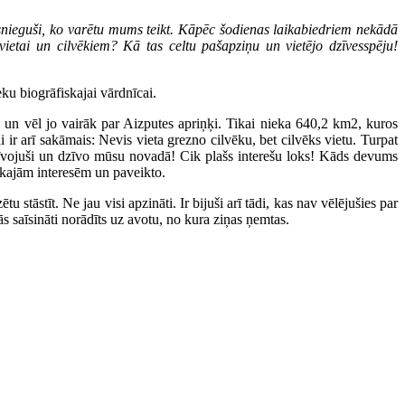
snieguši, ko varētu mums teikt. Kāpēc šodienas laikabiedriem nekādā
vietai un cilvēkiem? Kā tas celtu pašapziņu un vietējo dzīvesspēju!
u biogrāfiskajai vārdnīcai.
 un vēl jo vairāk par Aizputes apriņķi. Tikai nieka 640,2 km2, kuros
 ir arī sakāmais: Nevis vieta grezno cilvēku, bet cilvēks vietu. Turpat
i dzīvojuši un dzīvo mūsu novadā! Cik plašs interešu loks! Kāds devums
ākajām interesēm un paveikto.
 stāstīt. Ne jau visi apzināti. Ir bijuši arī tādi, kas nav vēlējušies par
s saīsināti norādīts uz avotu, no kura ziņas ņemtas.