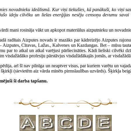
es novadnieku ideālismā. Kur viņi tiekušies, kā panākuši, ko viņi sa
jušo ideju cilvēku un lielas enerģijas nesēju censoņu devumu savai 
ārdi mani rosināja vākt un apkopot materiālus aizputnieku un novadniek
dā radītais Aizputes novads ir mazāks par kādreizējo Aizputes rajonu
ti – Aizputes, Cīravas, Lažas., Kalvenes un Kazdangas. Bet – mūsu tautai
smu par to atkal un atkal varējusi pārliecināties. Kādi lieliski cilvēk
sim visdažādāko profesiju pārstāvjus visdažādākajās jomās, ar visdažād
dija, arī šī nav pilnīga un neaptver visus, par kuriem varētu un vajadzētu
šķirkļi (sievietēm aiz vārda minēts pirmslaulības uzvārds). Šķirkļa beigā
kmējuši šī darba tapšanu.