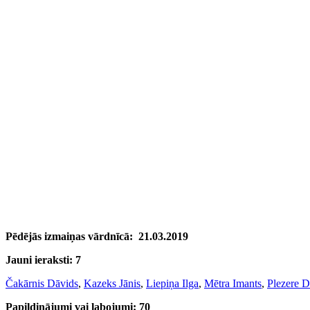
Pēdējās izmaiņas vārdnīcā:
21.03.2019
Jauni ieraksti: 7
Čakārnis Dāvids
,
Kazeks Jānis
,
Liepiņa Ilga
,
Mētra Imants
,
Plezere D
Papildinājumi vai labojumi: 70