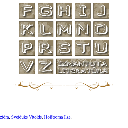
zidra
,
Šveiduks Vitolds
,
Holštroma Ilze
.