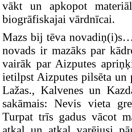
vākt un apkopot materiā
biogrāfiskajai vārdnīcai.
Mazs bij tēva novadiņ(i)s…
novads ir mazāks par kādre
vairāk par Aizputes apriņķ
ietilpst Aizputes pilsēta un
Lažas., Kalvenes un Kazda
sakāmais: Nevis vieta gre
Turpat trīs gadus vācot ma
atkal un atkal varējusi pār