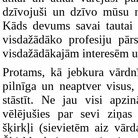
dzīvojuši un dzīvo mūsu n
Kāds devums savai tautai 
visdažādāko profesiju pārs
visdažādākajām interesēm u
Protams, kā jebkura vārdnī
pilnīga un neaptver visus,
stāstīt. Ne jau visi apzin
vēlējušies par sevi ziņas
šķirkļi (sievietēm aiz vār