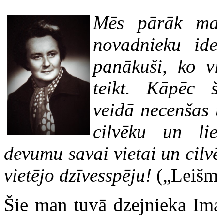
Mēs pārāk maz
novadnieku ide
panākuši, ko v
teikt. Kāpēc 
veidā necenšas 
cilvēku un li
devumu savai vietai un cil
vietējo dzīvesspēju!
(„Leišma
Šie man tuvā dzejnieka Ima