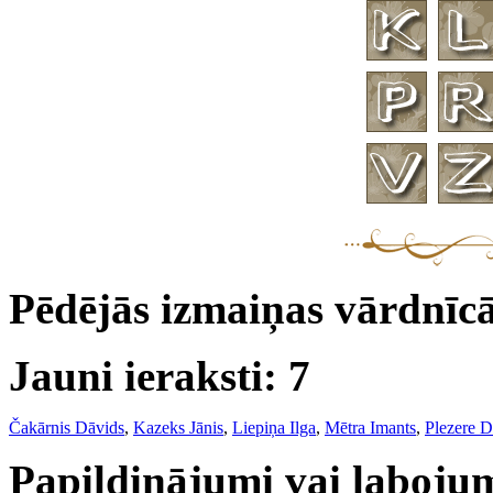
Pēdējās izmaiņas vārdnīc
Jauni ieraksti: 7
Čakārnis Dāvids
,
Kazeks Jānis
,
Liepiņa Ilga
,
Mētra Imants
,
Plezere D
Papildinājumi vai labojum