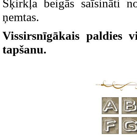
Šķirkļa beigās saīsināti n
ņemtas.
Vissirsnīgākais paldies 
tapšanu.