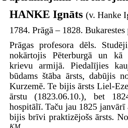
HANKE Ignāts
(v. Hanke I
1784. Prāgā – 1828. Bukarestes 
Prāgas profesora dēls. Studē
nokārtojis Pēterburgā un kā m
krievu armijā. Piedalījies ka
būdams štāba ārsts, dabūjis n
Kurzemē. Te bijis ārsts Liel-Ezer
ārstu (1823.06.10.), bet 1824
hospitālī. Taču jau 1825 janvārī 
bijis brīvi praktizējošs ārsts.
KM