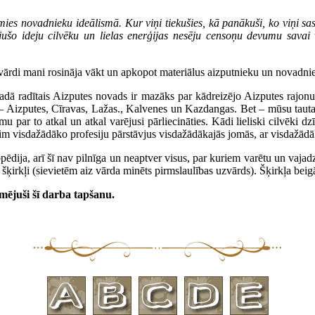
es novadnieku ideālismā. Kur viņi tiekušies, kā panākuši, ko viņi sa
jušo ideju cilvēku un lielas enerģijas nesēju censoņu devumu savai 
ārdi mani rosināja vākt un apkopot materiālus aizputnieku un novadniek
dā radītais Aizputes novads ir mazāks par kādreizējo Aizputes rajonu
ti – Aizputes, Cīravas, Lažas., Kalvenes un Kazdangas. Bet – mūsu tautai
smu par to atkal un atkal varējusi pārliecināties. Kādi lieliski cilvēk
sim visdažādāko profesiju pārstāvjus visdažādākajās jomās, ar visdažād
dija, arī šī nav pilnīga un neaptver visus, par kuriem varētu un vajadzētu
šķirkļi (sievietēm aiz vārda minēts pirmslaulības uzvārds). Šķirkļa beigā
kmējuši šī darba tapšanu.