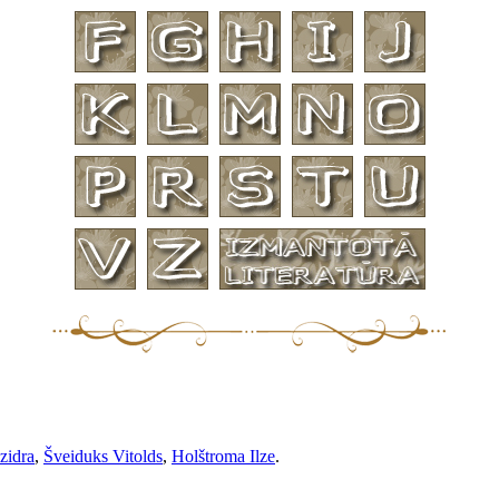
zidra
,
Šveiduks Vitolds
,
Holštroma Ilze
.