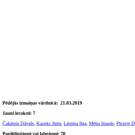
Pēdējās izmaiņas vārdnīcā:
21.03.2019
Jauni ieraksti: 7
Čakārnis Dāvids
,
Kazeks Jānis
,
Liepiņa Ilga
,
Mētra Imants
,
Plezere D
Papildinājumi vai labojumi: 70