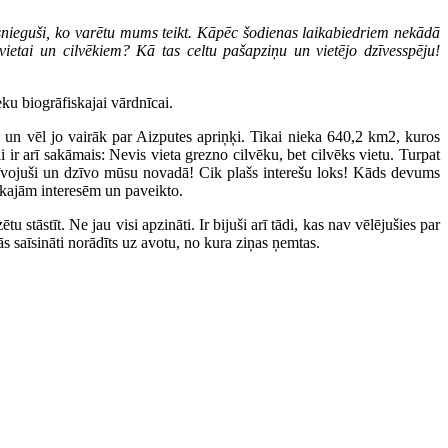
snieguši, ko varētu mums teikt. Kāpēc šodienas laikabiedriem nekādā
vietai un cilvēkiem? Kā tas celtu pašapziņu un vietējo dzīvesspēju!
u biogrāfiskajai vārdnīcai.
 un vēl jo vairāk par Aizputes apriņķi. Tikai nieka 640,2 km2, kuros
 ir arī sakāmais: Nevis vieta grezno cilvēku, bet cilvēks vietu. Turpat
i dzīvojuši un dzīvo mūsu novadā! Cik plašs interešu loks! Kāds devums
ākajām interesēm un paveikto.
 stāstīt. Ne jau visi apzināti. Ir bijuši arī tādi, kas nav vēlējušies par
s saīsināti norādīts uz avotu, no kura ziņas ņemtas.