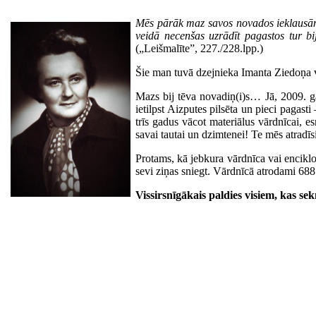
Mēs pārāk maz savos novados ieklausāmi
veidā necenšas uzrādīt pagastos tur bi
(„Leišmalīte”, 227./228.lpp.)
Šie man tuvā dzejnieka Imanta Ziedoņa v
Mazs bij tēva novadiņ(i)s… Jā, 2009. ga
ietilpst Aizputes pilsēta un pieci pagas
trīs gadus vācot materiālus vārdnīcai, e
savai tautai un dzimtenei! Te mēs atradī
Protams, kā jebkura vārdnīca vai enciklopē
sevi ziņas sniegt. Vārdnīcā atrodami 688 
Vissirsnīgākais paldies visiem, kas se